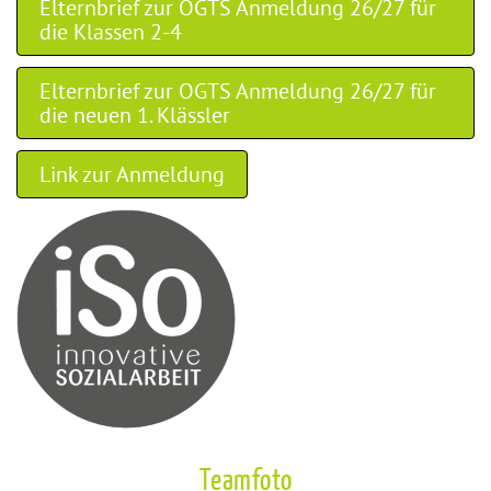
Elternbrief zur OGTS Anmeldung 26/27 für
die Klassen 2-4
Elternbrief zur OGTS Anmeldung 26/27 für
die neuen 1. Klässler
Link zur Anmeldung
Teamfoto